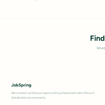
Find
Wheth
JobSpring
We connect ambitious teams with professionals who thrive in
distributed environments.